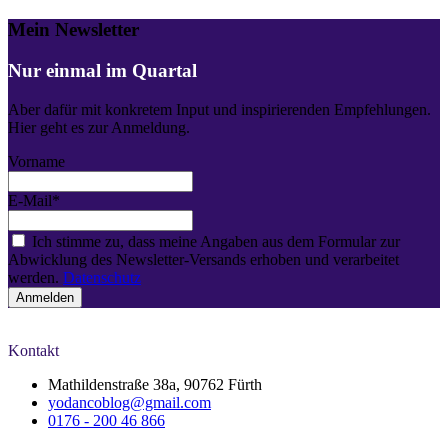
Mein Newsletter
Nur einmal im Quartal
Aber dafür mit konkretem Input und inspirierenden Empfehlungen.
Hier geht es zur Anmeldung.
Vorname
E-Mail*
Ich stimme zu, dass meine Angaben aus dem Formular zur
Abwicklung des Newsletter-Versands erhoben und verarbeitet
werden.
Datenschutz
Kontakt
Mathildenstraße 38a, 90762 Fürth
yodancoblog@gmail.com
0176 - 200 46 866